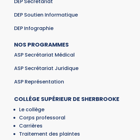
DEP Secrétariat
l
i
DEP Soutien Informatique
c
DEP Infographie
a
.
NOS PROGRAMMES
m
ASP Secrétariat Médical
e
r
ASP Secrétariat Juridique
o
l
ASP Représentation
e
x
COLLÉGE SUPÉRIEUR DE SHERBROOKE
r
Le collège
e
Corps professoral
p
Carrières
l
Traitement des plaintes