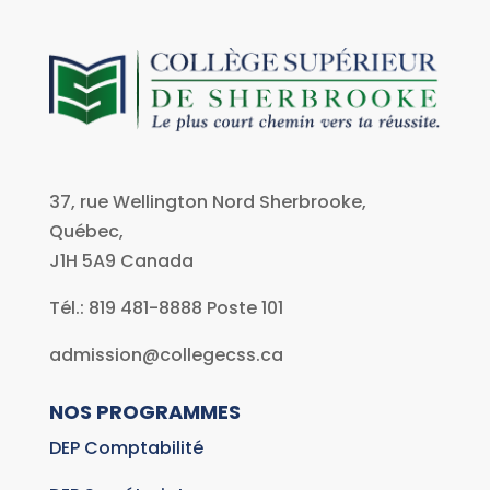
p
s
:
/
/
w
w
37, rue Wellington Nord Sherbrooke,
w
Québec,
.
J1H 5A9
Canada
s
w
Tél.: 819 481-8888 Poste 101
i
admission@collegecss.ca
s
s
NOS PROGRAMMES
r
DEP Comptabilité
e
p