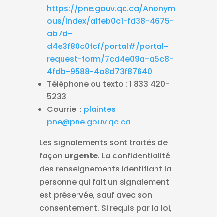
https://pne.gouv.qc.ca/Anonym
ous/Index/a1feb0c1-fd38-4675-
ab7d-
d4e3f80c0fcf/portal#/portal-
request-form/7cd4e09a-a5c8-
4fdb-9588-4a8d73f87640
Téléphone ou texto : 1 833 420-
5233
Courriel :
plaintes-
pne@pne.gouv.qc.ca
Les signalements sont traités de
façon
urgente
. La confidentialité
des renseignements identifiant la
personne qui fait un signalement
est préservée, sauf avec son
consentement. Si requis par la loi,