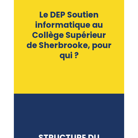
Le DEP Soutien
informatique au
Collège Supérieur
de Sherbrooke, pour
qui ?
STRUCTURE DU